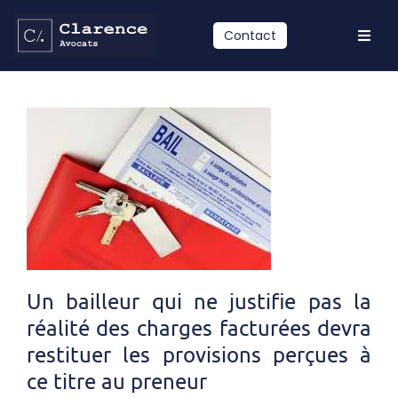
Passer
au
Contact
Toggl
contenu
Navig
Accueil
Compétences
Equipe
Actualités
Contact
LinkedIn
Un bailleur qui ne justifie pas la
réalité des charges facturées devra
restituer les provisions perçues à
ce titre au preneur