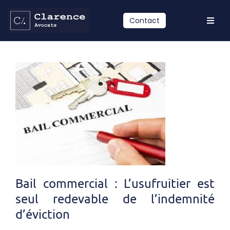
Passer
au
Contact
Toggl
contenu
Navig
Accueil
Compétences
Equipe
Actualités
Contact
LinkedIn
Bail commercial : L’usufruitier est
seul redevable de l’indemnité
d’éviction