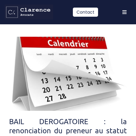
Passer
au
Contact
Toggl
contenu
Navig
Accueil
Compétences
Equipe
Actualités
Contact
LinkedIn
BAIL DEROGATOIRE : la
renonciation du preneur au statut