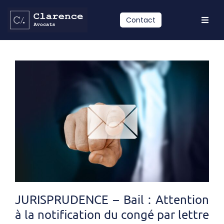
Passer
au
Contact
Toggl
contenu
Navig
Accueil
Compétences
Equipe
Actualités
Contact
LinkedIn
JURISPRUDENCE – Bail : Attention
à la notification du congé par lettre