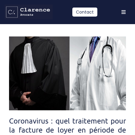
Passer
au
Contact
Toggl
contenu
Navig
Accueil
Compétences
Equipe
Actualités
Contact
LinkedIn
Coronavirus : quel traitement pour
la facture de loyer en période de